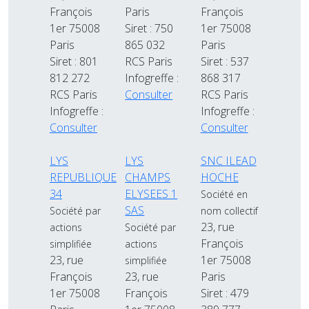
François
Paris
François
1er 75008
Siret : 750
1er 75008
Paris
865 032
Paris
Siret : 801
RCS Paris
Siret : 537
812 272
Infogreffe :
868 317
RCS Paris
Consulter
RCS Paris
Infogreffe :
Infogreffe :
Consulter
Consulter
LYS
LYS
SNC ILEAD
REPUBLIQUE
CHAMPS
HOCHE
34
ELYSEES 1
Société en
SAS
Société par
nom collectif
23, rue
actions
Société par
François
simplifiée
actions
23, rue
1er 75008
simplifiée
François
23, rue
Paris
1er 75008
François
Siret : 479