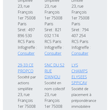
simplifiée
simplifiée
Limitée
23, rue
23, rue
23, rue
François
François
François
1er 75008
1er 75008
1er 75008
Paris
Paris
Paris
Siret : 497
Siret : 821
Siret : 794
896 530
032 174
407 254
RCS Paris
RCS Paris
RCS Paris
Infogreffe :
Infogreffe :
Infogreffe :
Consulter
Consulter
Consulter
29-33 CE
SNC DU 52
LYS
PROPCO
RUE
CHAMPS
D’ANJOU
ELYSEES
Société par
SPPICAV
actions
Société en
simplifiée
nom collectif
Société de
23, rue
23, rue
placement à
François
François
prépondérance
1er 75008
1er 75008
immobilière