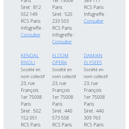
Paris
1er 75008
389 777
Siret : 812
Paris
RCS Paris
552 149
Siret : 520
Infogreffe :
RCS Paris
233 503
Consulter
Infogreffe :
RCS Paris
Consulter
Infogreffe :
Consulter
KENDAL
ELDOM
DAMIAN
RIVOLI
OPERA
ELYSEES
Société en
Société en
Société en
nom collectif
nom collectif
nom collectif
23, rue
23, rue
23, rue
François
François
François
1er 75008
1er 75008
1er 75008
Paris
Paris
Paris
Siret : 502
Siret : 440
Siret : 440
152 051
573 558
309 763
RCS Paris
RCS Paris
RCS Paris