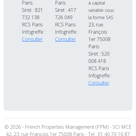
Paris
Paris
à capital
Siret : 821
Siret : 417
variable sous
732 138
726 049
la forme SAS
RCS Paris
RCS Paris
23, rue
Infogreffe :
Infogreffe :
François
Consulter
Consulter
1er 75008
Paris
Siret : 520
008 418
RCS Paris
Infogreffe :
Consulter
© 2026 - French Properties Management (FPM) - SCI MCE
42, 23, rue François 1er 75008 Paris - Tel : 01 40 70 16 87