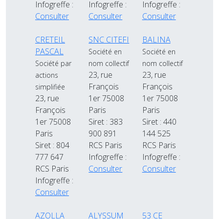
Infogreffe :
Infogreffe :
Infogreffe :
Consulter
Consulter
Consulter
CRETEIL
SNC CITEFI
BALINA
PASCAL
Société en
Société en
Société par
nom collectif
nom collectif
23, rue
23, rue
actions
François
François
simplifiée
23, rue
1er 75008
1er 75008
François
Paris
Paris
1er 75008
Siret : 383
Siret : 440
Paris
900 891
144 525
Siret : 804
RCS Paris
RCS Paris
777 647
Infogreffe :
Infogreffe :
RCS Paris
Consulter
Consulter
Infogreffe :
Consulter
AZOLLA
ALYSSUM
53 CE