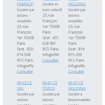
FINANCE
HOLDING
Société en
Société par
nom collectif
Société par
23, rue
actions
actions
François
simplifiée
simplifiée
23, rue
1er 75008
23, rue
François
Paris
François
1er 75008
Siret : 431
1er 75008
Paris
628 981
Paris
Siret : 820
RCS Paris
Siret : 814
074 508
Infogreffe :
875 209
RCS Paris
Consulter
RCS Paris
Infogreffe :
Infogreffe :
Consulter
Consulter
49-53 CE
65-67 CE
65-67 CE
SAS
TOPCO
HOLDING
Société par
Société par
Société à
actions
actions
Responsabilité