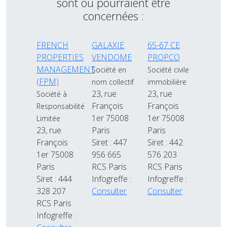
sont ou pourraient être
concernées :
FRENCH
GALAXIE
65-67 CE
PROPERTIES
VENDOME
PROPCO
MANAGEMENT
Société en
Société civile
(FPM)
nom collectif
immobilière
23, rue
23, rue
Société à
François
François
Responsabilité
1er 75008
1er 75008
Limitée
23, rue
Paris
Paris
François
Siret : 447
Siret : 442
1er 75008
956 665
576 203
Paris
RCS Paris
RCS Paris
Siret : 444
Infogreffe :
Infogreffe :
328 207
Consulter
Consulter
RCS Paris
Infogreffe :