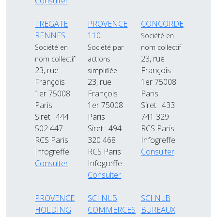
Consulter
FREGATE
PROVENCE
CONCORDE
RENNES
110
Société en
Société en
Société par
nom collectif
23, rue
nom collectif
actions
23, rue
François
simplifiée
François
23, rue
1er 75008
1er 75008
François
Paris
Paris
1er 75008
Siret : 433
Siret : 444
Paris
741 329
502 447
Siret : 494
RCS Paris
RCS Paris
320 468
Infogreffe :
Infogreffe :
RCS Paris
Consulter
Consulter
Infogreffe :
Consulter
PROVENCE
SCI NLB
SCI NLB
HOLDING
COMMERCES
BUREAUX